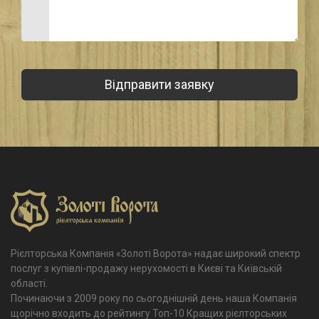
Рієлторська Компанія «Золоті Ворота» надає широкий спектр
послуг з купівлі-продажу нерухомості в Києві та Київській
області.
Починаючи з 2009 року по сьогоднішній день наша Компанія
щорічно входить до рейтингу Топ-10 Кращих рієлторських