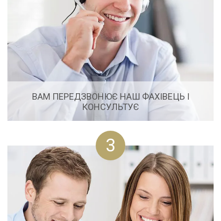
ВАМ ПЕРЕДЗВОНЮЄ НАШ ФАХІВЕЦЬ І
КОНСУЛЬТУЄ
Після того, як Ви залишили запит, оператор
3
передасть його профільного фахівця, котрий
зв'яжеться з Вами, щоб проконсультувати Вас по
даному питанню.