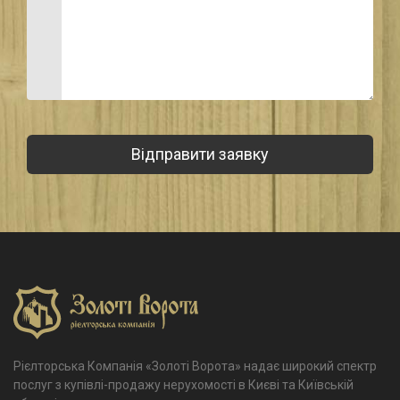
Рієлторська Компанія «Золоті Ворота» надає широкий спектр
послуг з купівлі-продажу нерухомості в Києві та Київській