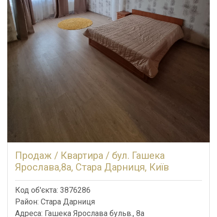
Продаж / Квартира / бул. Гашека
Ярослава,8а, Стара Дарниця, Київ
Код об'єкта: 3876286
Район: Стара Дарниця
Адреса: Гашека Ярослава бульв., 8а