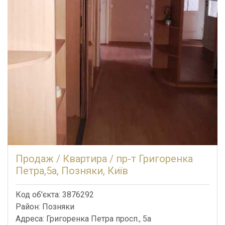
Продаж / Квартира / пр-т Григоренка
Петра,5а, Позняки, Київ
Код об'єкта: 3876292
Район: Позняки
Адреса: Григоренка Петра просп., 5а