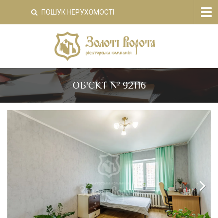
Tog
ПОШУК НЕРУХОМОСТІ
nav
ОБ'ЄКТ № 92116