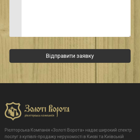
Рієлторська Компанія «Золоті Ворота» надає широкий спектр
послуг з купівлі-продажу нерухомості в Києві та Київській