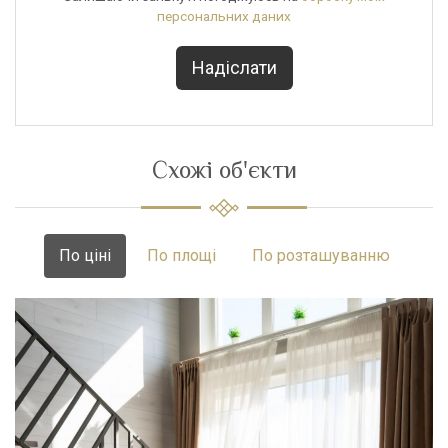
персональних даних
Схожі об'єкти
По ціні
По площі
По розташуванню