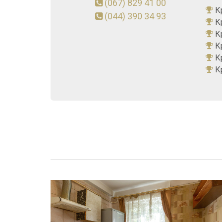
(067) 829 41 00
Кр
(044) 390 34 93
Кр
Кр
Кр
Кр
Кр