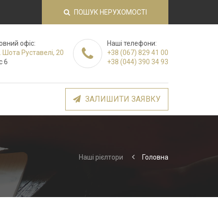
ПОШУК НЕРУХОМОСТІ
овний офіс:
Наші телефони:
. Шота Руставелі, 20
+38 (067) 829 41 00
с 6
+38 (044) 390 34 93
ЗАЛИШИТИ ЗАЯВКУ
Наші рієлтори
Головна