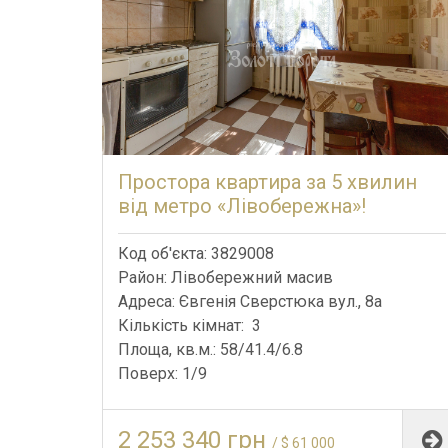
Простора квартира за 5 хвилин
від метро «Лівобережна»!
Код об'єкта: 3829008
Район: Лівобережний масив
Адреса: Євгенія Сверстюка вул., 8а
Кількість кімнат: 3
Площа, кв.м.: 58/41.4/6.8
Поверх: 1/9
2 253 340 грн
/ $ 61 000