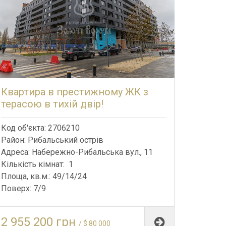
Квартира в престижному ЖК з
терасою в тихій двір!
Код об'єкта: 2706210
Район: Рибальський острів
Адреса: Набережно-Рибальська вул., 11
Кількість кімнат: 1
Площа, кв.м.: 49/14/24
Поверх: 7/9
2 955 200 грн
/ $ 80 000