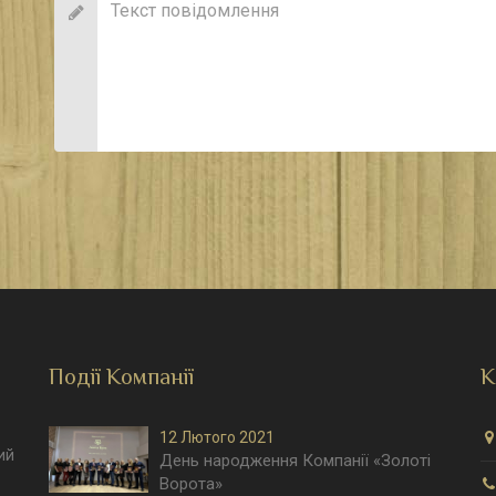
Події Компанії
К
12 Лютого 2021
ий
День народження Компанії «Золоті
Ворота»