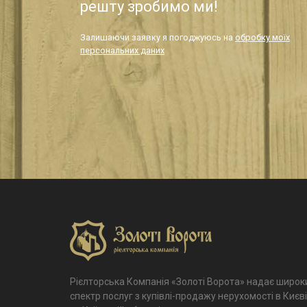
решту зробимо ми!
Залишаючи заявку я погоджуюсь на
обробку моїх
персональних даних
Рієлторська Компанія «Золоті Ворота» надає широк
спектр послуг з купівлі-продажу нерухомості в Києві