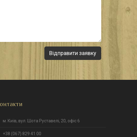
онтакти
м. Київ, вул. Шота Руставелі, 20, офіс 6
+38 (067) 829 41 00