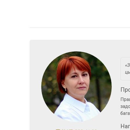
«З
ць
Про
Прац
задо
бага
На