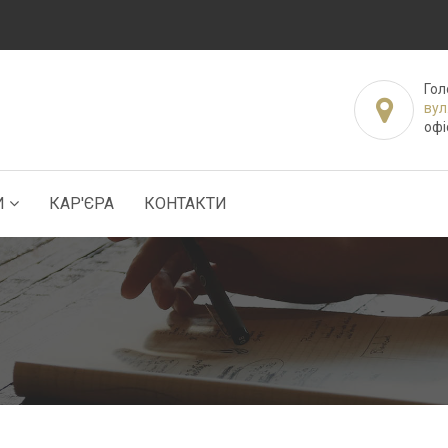
Гол
вул
офі
И
КАР'ЄРА
КОНТАКТИ