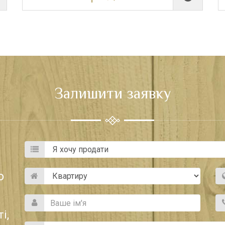
Залишити заявку
о
і,