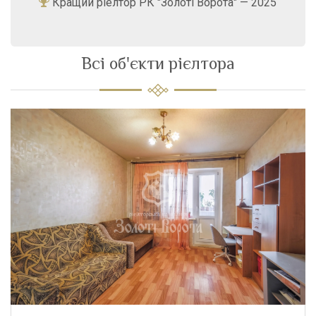
Кращий ріелтор РК "Золоті Ворота" — 2025
Всі об'єкти рієлтора