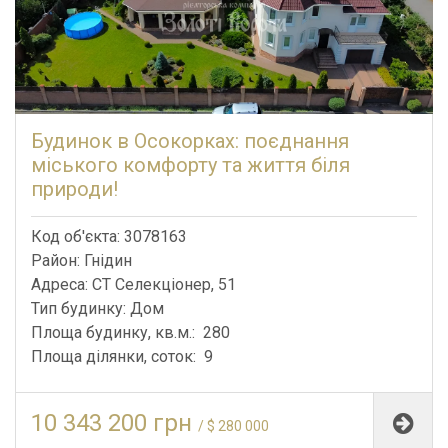
Будинок в Осокорках: поєднання
міського комфорту та життя біля
природи!
Код об'єкта: 3078163
Район: Гнідин
Адреса: СТ Селекціонер, 51
Тип будинку: Дом
Площа будинку, кв.м.: 280
Площа ділянки, соток: 9
10 343 200 грн
/ $ 280 000