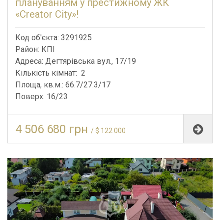
плануванням у престижному ЖК
«Creator City»!
Код об'єкта: 3291925
Район: КПІ
Адреса: Дегтярівська вул., 17/19
Кількість кімнат: 2
Площа, кв.м.: 66.7/27.3/17
Поверх: 16/23
4 506 680 грн
/ $ 122 000