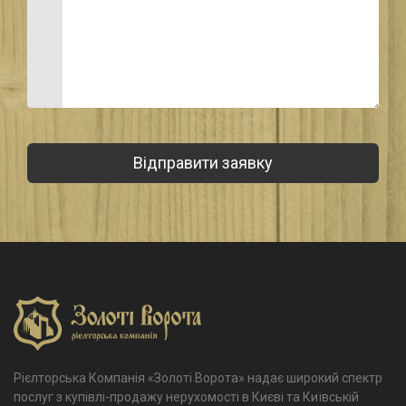
Рієлторська Компанія «Золоті Ворота» надає широкий спектр
послуг з купівлі-продажу нерухомості в Києві та Київській