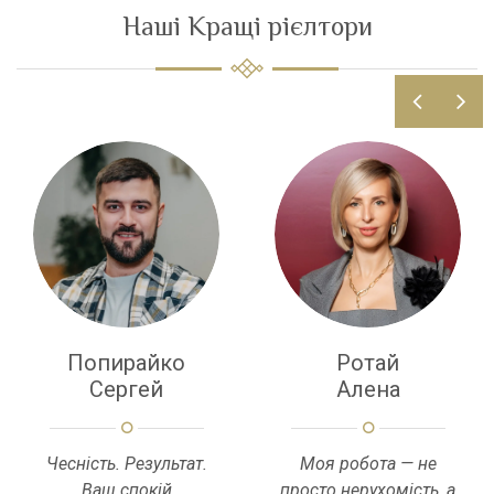
Наші Кращі рієлтори
Попирайко
Ротай
Сергей
Алена
Чесність. Результат.
Моя робота — не
Ваш спокій
просто нерухомість, а