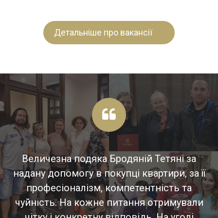
Детальніше про вакансії
Величезна подяка Бродяній Тетяні за
надану допомогу в покупці квартири, за її
професіоналізм, компетентність та
чуйність. На кожне питання отримували
чітку і конкретну відповідь. На угоді