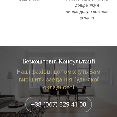
довіра, яку я
виправдовую кожною
угодою
Безкоштовні Консультації
Наші фахівці допоможуть Вам
вирішити завдання будь-якої
складності
+38 (067) 829 41 00