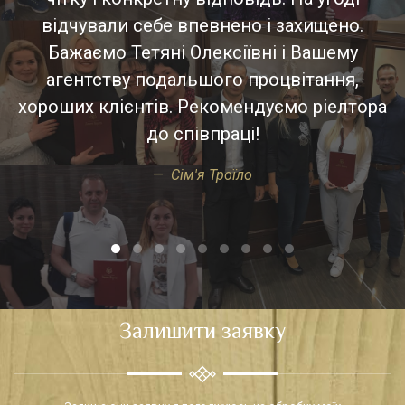
відчували себе впевнено і захищено.
Бажаємо Тетяні Олексіївні і Вашему
агентству подальшого процвітання,
а
хороших клієнтів. Рекомендуємо ріелтора
до співпраці!
Сім'я Троїло
Залишити заявку