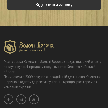
Рієлторська Компанія «Золоті Ворота» надає широкий спектр
послуг з купівлі-продажу нерухомості в Києві та Київській
області.
Починаючи з 2009 року по сьогоднішній день наша Компанія
щорічно входить до рейтингу Топ-10 Кращих рієлторських
компаній України.