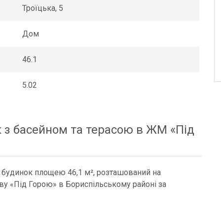
Троїцька, 5
Дом
46.1
5.02
 з басейном та терасою в ЖМ «Під
 будинок площею 46,1 м², розташований на
иву «Під Горою» в Бориспільському районі за