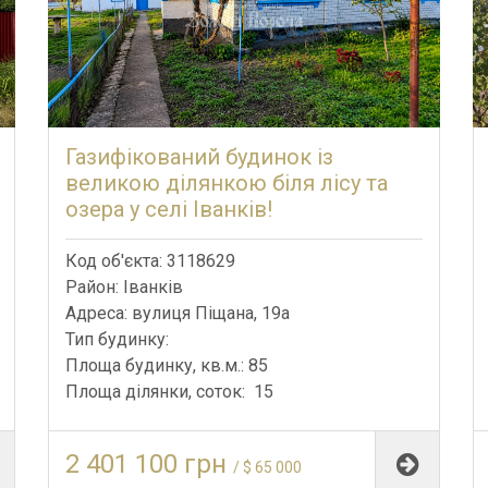
Газифікований будинок із
великою ділянкою біля лісу та
озера у селі Іванків!
Код об'єкта: 3118629
Район: Іванків
Адреса: вулиця Піщана, 19а
Тип будинку:
Площа будинку, кв.м.: 85
Площа ділянки, соток: 15
2 401 100 грн
/ $ 65 000