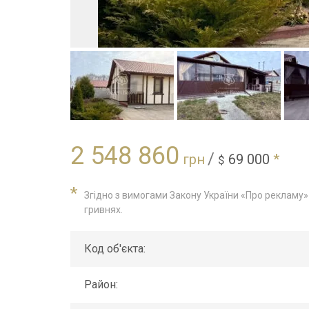
2 548 860
/
грн
69 000
*
$
*
Згідно з вимогами Закону України «Про рекламу» ц
гривнях.
Код об'єкта:
Район: