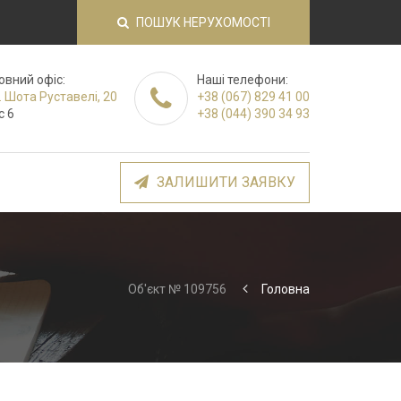
ПОШУК НЕРУХОМОСТІ
овний офіс:
Наші телефони:
. Шота Руставелі, 20
+38 (067) 829 41 00
с 6
+38 (044) 390 34 93
ЗАЛИШИТИ ЗАЯВКУ
Об'єкт № 109756
Головна