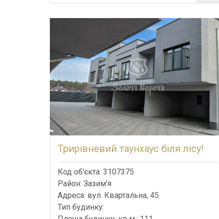
Трирівневий таунхаус біля лісу!
Код об'єкта: 3107375
Район: Зазим'я
Адреса: вул. Квартальна, 45
Тип будинку:
Площа будинку, кв.м.: 111