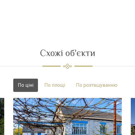
Схожі об'єкти
По ціні
По площі
По розташуванню