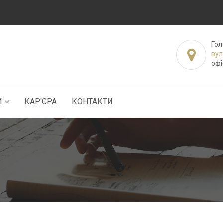
Гол
вул
офі
И
КАР'ЄРА
КОНТАКТИ