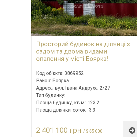
Просторий будинок на ділянці з
садом та двома видами
опалення у місті Боярка!
Код об'єкта: 3869952
Район: Боярка
Адреса: вул. Івана Андруха, 2/27
Тип будинку:
Площа будинку, кв.м.: 123.2
Площа ділянки, соток: 3.3
2 401 100 грн
/ $ 65 000