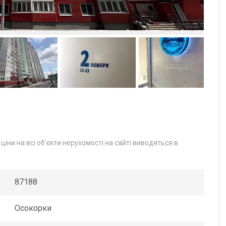
іни на всі об'єкти нерухомості на сайті виводяться в
87188
Осокорки