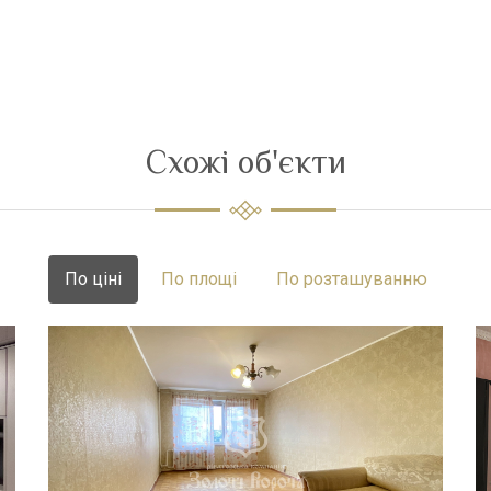
Схожі об'єкти
По ціні
По площі
По розташуванню