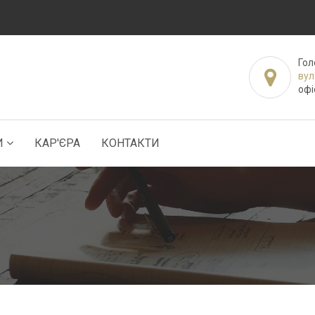
Гол
вул
офі
И
КАР'ЄРА
КОНТАКТИ