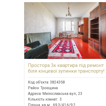
Простора 3к квартира під ремонт
біля кінцевої зупинки транспорту!
Код об'єкта: 3824358
Район: Троєщина
Адреса: Милославська вул., 23
Кількість кімнат: 3
Площа, кв.м.: 69.3/41.6/9.2