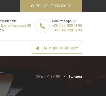
ПОШУК НЕРУХОМОСТІ
овний офіс:
Наші телефони:
. Шота Руставелі, 20
+38 (067) 829 41 00
с 6
+38 (044) 390 34 93
ЗАЛИШИТИ ЗАЯВКУ
Об'єкт № 87188
Головна