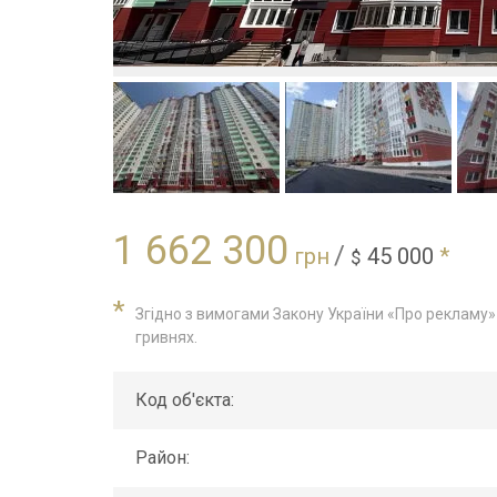
1 662 300
/
грн
45 000
*
$
*
Згідно з вимогами Закону України «Про рекламу» ц
гривнях.
Код об'єкта:
Район: